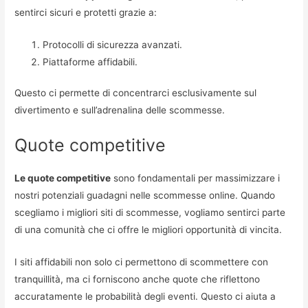
sentirci sicuri e protetti grazie a:
Protocolli di sicurezza avanzati.
Piattaforme affidabili.
Questo ci permette di concentrarci esclusivamente sul
divertimento e sull’adrenalina delle scommesse.
Quote competitive
Le quote competitive
sono fondamentali per massimizzare i
nostri potenziali guadagni nelle scommesse online. Quando
scegliamo i migliori siti di scommesse, vogliamo sentirci parte
di una comunità che ci offre le migliori opportunità di vincita.
I siti affidabili non solo ci permettono di scommettere con
tranquillità, ma ci forniscono anche quote che riflettono
accuratamente le probabilità degli eventi. Questo ci aiuta a