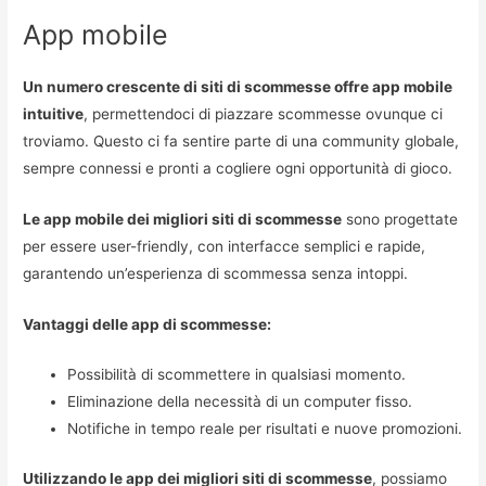
App mobile
Un numero crescente di siti di scommesse offre app mobile
intuitive
, permettendoci di piazzare scommesse ovunque ci
troviamo. Questo ci fa sentire parte di una community globale,
sempre connessi e pronti a cogliere ogni opportunità di gioco.
Le app mobile dei migliori siti di scommesse
sono progettate
per essere user-friendly, con interfacce semplici e rapide,
garantendo un’esperienza di scommessa senza intoppi.
Vantaggi delle app di scommesse:
Possibilità di scommettere in qualsiasi momento.
Eliminazione della necessità di un computer fisso.
Notifiche in tempo reale per risultati e nuove promozioni.
Utilizzando le app dei migliori siti di scommesse
, possiamo