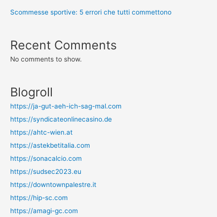
Scommesse sportive: 5 errori che tutti commettono
Recent Comments
No comments to show.
Blogroll
https://ja-gut-aeh-ich-sag-mal.com
https://syndicateonlinecasino.de
https://ahtc-wien.at
https://astekbetitalia.com
https://sonacalcio.com
https://sudsec2023.eu
https://downtownpalestre.it
https://hip-sc.com
https://amagi-gc.com