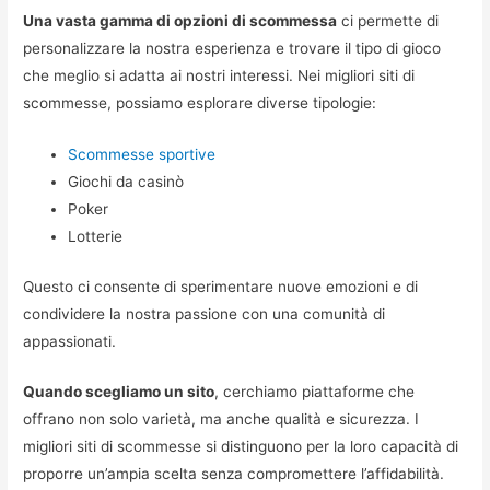
Una vasta gamma di opzioni di scommessa
ci permette di
personalizzare la nostra esperienza e trovare il tipo di gioco
che meglio si adatta ai nostri interessi. Nei migliori siti di
scommesse, possiamo esplorare diverse tipologie:
Scommesse sportive
Giochi da casinò
Poker
Lotterie
Questo ci consente di sperimentare nuove emozioni e di
condividere la nostra passione con una comunità di
appassionati.
Quando scegliamo un sito
, cerchiamo piattaforme che
offrano non solo varietà, ma anche qualità e sicurezza. I
migliori siti di scommesse si distinguono per la loro capacità di
proporre un’ampia scelta senza compromettere l’affidabilità.