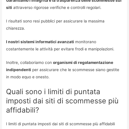
Garantiamo l’integrità e la trasparenza delle scommesse sui
siti
attraverso rigorose verifiche e controlli regolari.
I risultati sono resi pubblici per assicurare la massima
chiarezza.
I nostri sistemi informatici avanzati
monitorano
costantemente le attività per evitare frodi e manipolazioni.
Inoltre, collaboriamo con
organismi di regolamentazione
indipendenti
per assicurare che le scommesse siano gestite
in modo equo e onesto.
Quali sono i limiti di puntata
imposti dai siti di scommesse più
affidabili?
I limiti di puntata imposti dai siti di scommesse più affidabili