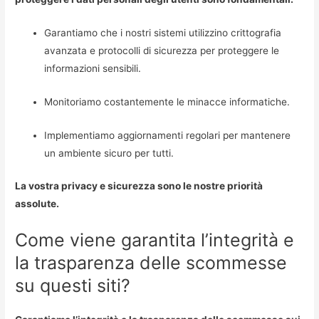
Garantiamo che i nostri sistemi utilizzino crittografia
avanzata e protocolli di sicurezza per proteggere le
informazioni sensibili.
Monitoriamo costantemente le minacce informatiche.
Implementiamo aggiornamenti regolari per mantenere
un ambiente sicuro per tutti.
La vostra privacy e sicurezza sono le nostre priorità
assolute.
Come viene garantita l’integrità e
la trasparenza delle scommesse
su questi siti?