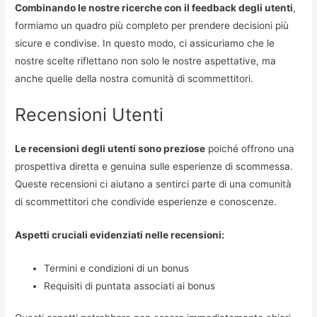
Combinando le nostre ricerche con il feedback degli utenti
,
formiamo un quadro più completo per prendere decisioni più
sicure e condivise. In questo modo, ci assicuriamo che le
nostre scelte riflettano non solo le nostre aspettative, ma
anche quelle della nostra comunità di scommettitori.
Recensioni Utenti
Le recensioni degli utenti sono preziose
poiché offrono una
prospettiva diretta e genuina sulle esperienze di scommessa.
Queste recensioni ci aiutano a sentirci parte di una comunità
di scommettitori che condivide esperienze e conoscenze.
Aspetti cruciali evidenziati nelle recensioni:
Termini e condizioni di un bonus
Requisiti di puntata associati ai bonus