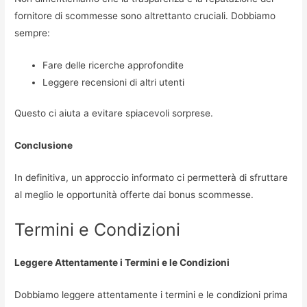
fornitore di scommesse sono altrettanto cruciali. Dobbiamo
sempre:
Fare delle ricerche approfondite
Leggere recensioni di altri utenti
Questo ci aiuta a evitare spiacevoli sorprese.
Conclusione
In definitiva, un approccio informato ci permetterà di sfruttare
al meglio le opportunità offerte dai bonus scommesse.
Termini e Condizioni
Leggere Attentamente i Termini e le Condizioni
Dobbiamo leggere attentamente i termini e le condizioni prima