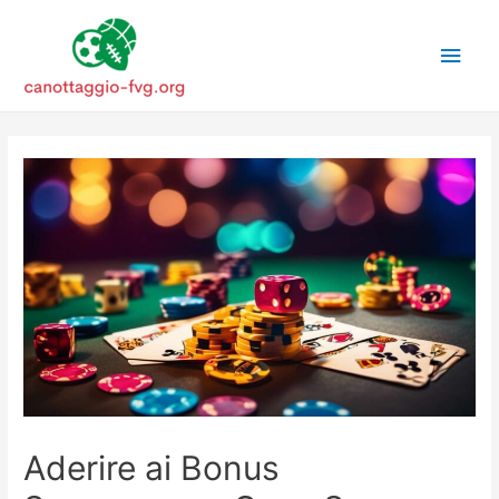
Main
Men
Aderire ai Bonus