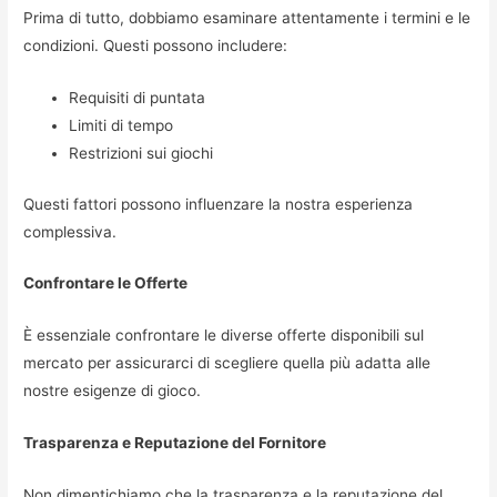
Prima di tutto, dobbiamo esaminare attentamente i termini e le
condizioni. Questi possono includere:
Requisiti di puntata
Limiti di tempo
Restrizioni sui giochi
Questi fattori possono influenzare la nostra esperienza
complessiva.
Confrontare le Offerte
È essenziale confrontare le diverse offerte disponibili sul
mercato per assicurarci di scegliere quella più adatta alle
nostre esigenze di gioco.
Trasparenza e Reputazione del Fornitore
Non dimentichiamo che la trasparenza e la reputazione del