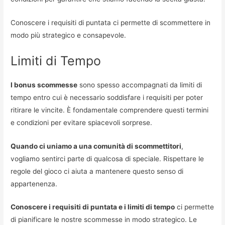
Conoscere i requisiti di puntata ci permette di scommettere in
modo più strategico e consapevole.
Limiti di Tempo
I bonus scommesse
sono spesso accompagnati da limiti di
tempo entro cui è necessario soddisfare i requisiti per poter
ritirare le vincite. È fondamentale comprendere questi termini
e condizioni per evitare spiacevoli sorprese.
Quando ci uniamo a una comunità di scommettitori
,
vogliamo sentirci parte di qualcosa di speciale. Rispettare le
regole del gioco ci aiuta a mantenere questo senso di
appartenenza.
Conoscere i requisiti di puntata e i limiti di tempo
ci permette
di pianificare le nostre scommesse in modo strategico. Le