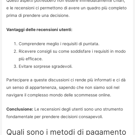
Questi aspetti potrebbero non essere immediatamente chiari,
e le recensioni ci permettono di avere un quadro più completo
prima di prendere una decisione.
Vantaggi delle recensioni utenti:
Comprendere meglio i requisiti di puntata.
Ricevere consigli su come soddisfare i requisiti in modo
più efficace.
Evitare sorprese sgradevoli.
Partecipare a queste discussioni ci rende più informati e ci dà
un senso di appartenenza, sapendo che non siamo soli nel
navigare il complesso mondo delle scommesse online.
Conclusione:
Le recensioni degli utenti sono uno strumento
fondamentale per prendere decisioni consapevoli.
Quali sono i metodi di pagamento