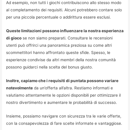
Ad esempio, non tutti i giochi contribuiscono allo stesso modo
al completamento dei requisiti. Alcuni potrebbero contare solo
per una piccola percentuale o addirittura essere esclusi.
Queste limitazioni possono influenzare la nostra esperienza
di gioco
se non siamo preparati. Consultare le recensioni
utenti può offrirci una panoramica preziosa su come altri
scommettitori hanno affrontato queste sfide. Spesso, le
esperienze condivise da altri membri della nostra comunità
possono guidarci nella scelta del bonus giusto.
Inoltre, capiamo che i requisiti di puntata possono variare
notevolmente
da un’offerta all’altra. Restiamo informati e
valutiamo attentamente le opzioni disponibili per ottimizzare il
nostro divertimento e aumentare le probabilità di successo.
Insieme, possiamo navigare con sicurezza tra le varie offerte,
con la consapevolezza di fare scelte informate e vantaggiose.