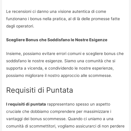
Le recensioni ci danno una visione autentica di come
funzionano i bonus nella pratica, al di là delle promesse fatte
dagli operatori.
Scegliere Bonus che Soddisfano le Nostre Esigenze
Insieme, possiamo evitare errori comuni e scegliere bonus che
soddisfano le nostre esigenze. Siamo una comunità che si
supporta a vicenda, e condividendo le nostre esperienze,
possiamo migliorare il nostro approccio alle scommesse.
Requisiti di Puntata
I requisiti di puntata
rappresentano spesso un aspetto
cruciale che dobbiamo comprendere per massimizzare i
vantaggi dei bonus scommesse. Quando ci uniamo a una
comunità di scommettitori, vogliamo assicurarci di non perdere