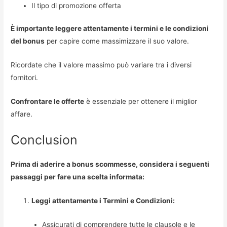
Il tipo di promozione offerta
È importante leggere attentamente i termini e le condizioni
del bonus
per capire come massimizzare il suo valore.
Ricordate che il valore massimo può variare tra i diversi
fornitori.
Confrontare le offerte
è essenziale per ottenere il miglior
affare.
Conclusion
Prima di aderire a bonus scommesse, considera i seguenti
passaggi per fare una scelta informata:
Leggi attentamente i Termini e Condizioni:
Assicurati di comprendere tutte le clausole e le