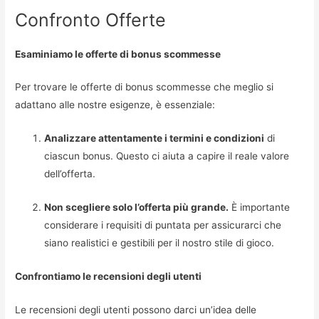
Confronto Offerte
Esaminiamo le offerte di bonus scommesse
Per trovare le offerte di bonus scommesse che meglio si
adattano alle nostre esigenze, è essenziale:
Analizzare attentamente i termini e condizioni
di
ciascun bonus. Questo ci aiuta a capire il reale valore
dell’offerta.
Non scegliere solo l’offerta più grande.
È importante
considerare i requisiti di puntata per assicurarci che
siano realistici e gestibili per il nostro stile di gioco.
Confrontiamo le recensioni degli utenti
Le recensioni degli utenti possono darci un’idea delle