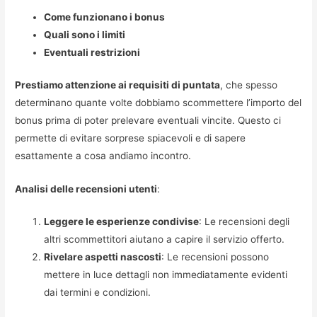
Come funzionano i bonus
Quali sono i limiti
Eventuali restrizioni
Prestiamo attenzione ai requisiti di puntata
, che spesso
determinano quante volte dobbiamo scommettere l’importo del
bonus prima di poter prelevare eventuali vincite. Questo ci
permette di evitare sorprese spiacevoli e di sapere
esattamente a cosa andiamo incontro.
Analisi delle recensioni utenti
:
Leggere le esperienze condivise
: Le recensioni degli
altri scommettitori aiutano a capire il servizio offerto.
Rivelare aspetti nascosti
: Le recensioni possono
mettere in luce dettagli non immediatamente evidenti
dai termini e condizioni.