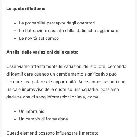
Le quote riflettono:
Le probabilità percepite dagli operatori
Le fluttuazioni causate dalle statistiche aggiornate
Le novità sul campo
Analisi delle variazioni delle quote:
Osserviamo attentamente le variazioni delle quote, cercando
di identificare quando un cambiamento significativo può
indicare una potenziale opportunità. Ad esempio, se notiamo
un calo improvviso delle quote su una squadra, possiamo
dedurre che ci sono informazioni chiave, come:
Un infortunio
Un cambio di formazione
Questi elementi possono influenzare il mercato.