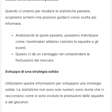
Quando ci uniamo per studiare le statistiche passate,
scopriamo schemi che possono guidarci verso scelte più
informate.
Analizzando le quote passate, possiamo individuare
come i bookmaker abbiano valutato le squadre e gli
eventi.
Questo ci dà un vantaggio nel comprendere le
fluttuazioni del mercato.
Sviluppo di una strategia solida
Utilizziamo queste informazioni per sviluppare una strategia
solida. Le statistiche non sono solo numeri; sono storie che ci
raccontano come si sono evolute le prestazioni delle squadre
e dei giocatori.