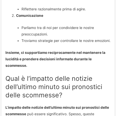
Riflettere razionalmente prima di agire.
Comunicazione
Parliamo tra di noi per condividere le nostre
preoccupazioni.
Troviamo strategie per controllare le nostre emozioni.
Insieme, ci supportiamo reciprocamente nel mantenere la
lucidità e prendere decisioni informate durante le
scommesse.
Qual è l’impatto delle notizie
dell’ultimo minuto sui pronostici
delle scommesse?
L’impatto delle notizie dell’ultimo minuto sui pronostici delle
scommesse
può essere significativo. Spesso, queste