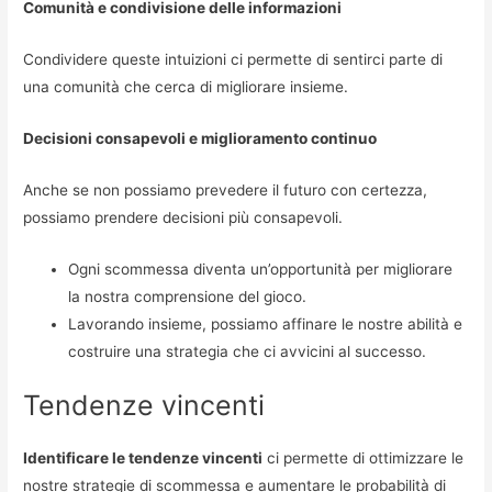
Comunità e condivisione delle informazioni
Condividere queste intuizioni ci permette di sentirci parte di
una comunità che cerca di migliorare insieme.
Decisioni consapevoli e miglioramento continuo
Anche se non possiamo prevedere il futuro con certezza,
possiamo prendere decisioni più consapevoli.
Ogni scommessa diventa un’opportunità per migliorare
la nostra comprensione del gioco.
Lavorando insieme, possiamo affinare le nostre abilità e
costruire una strategia che ci avvicini al successo.
Tendenze vincenti
Identificare le tendenze vincenti
ci permette di ottimizzare le
nostre strategie di scommessa e aumentare le probabilità di