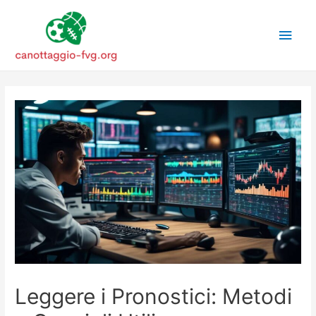
Main
Men
Leggere i Pronostici: Metodi