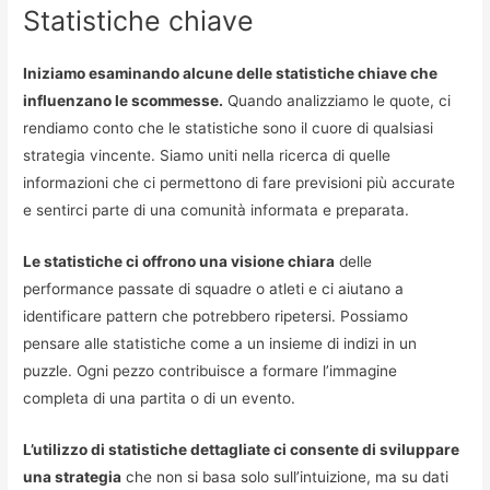
Statistiche chiave
Iniziamo esaminando alcune delle statistiche chiave che
influenzano le scommesse.
Quando analizziamo le quote, ci
rendiamo conto che le statistiche sono il cuore di qualsiasi
strategia vincente. Siamo uniti nella ricerca di quelle
informazioni che ci permettono di fare previsioni più accurate
e sentirci parte di una comunità informata e preparata.
Le statistiche ci offrono una visione chiara
delle
performance passate di squadre o atleti e ci aiutano a
identificare pattern che potrebbero ripetersi. Possiamo
pensare alle statistiche come a un insieme di indizi in un
puzzle. Ogni pezzo contribuisce a formare l’immagine
completa di una partita o di un evento.
L’utilizzo di statistiche dettagliate ci consente di sviluppare
una strategia
che non si basa solo sull’intuizione, ma su dati