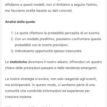
affidiamo a questi modelli, non ci limitiamo a seguire l’istinto,
ma facciamo scelte basate su dati concreti.
Analisi delle quote
:
Le quote riflettono la probabilità percepita di un evento.
Con un modello predittivo, possiamo confrontare queste
probabilità con le nostre previsioni.
Individuiamo opportunità spesso trascurate.
Le
statistiche
diventano il nostro alleato, offrendoci un quadro
chiaro delle prestazioni passate e delle tendenze emergenti.
La nostra strategia si evolve, non solo reagendo agli eventi,
ma anticipandoli. In questo modo, ci sentiamo parte di una
comunità che condivide informazioni ed esperienze per
crescere insieme.