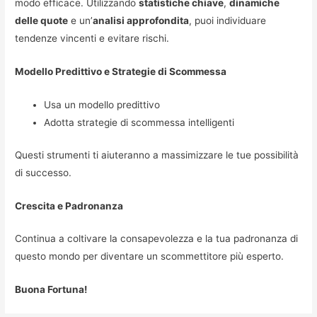
modo efficace. Utilizzando
statistiche chiave
,
dinamiche
delle quote
e un’
analisi approfondita
, puoi individuare
tendenze vincenti e evitare rischi.
Modello Predittivo e Strategie di Scommessa
Usa un modello predittivo
Adotta strategie di scommessa intelligenti
Questi strumenti ti aiuteranno a massimizzare le tue possibilità
di successo.
Crescita e Padronanza
Continua a coltivare la consapevolezza e la tua padronanza di
questo mondo per diventare un scommettitore più esperto.
Buona Fortuna!