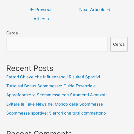
Navigazione
←
Previous
Next Articolo
→
articoli
Articolo
Cerca
Cerca
Recent Posts
Fattori Chiave che Influenzano i Risultati Sportivi
Tutto sui Bonus Scommesse: Guida Essenziale
Approfondire le Scommesse con Strumenti Avanzati
Evitare le Fake News nel Mondo delle Scommesse
Scommesse sportive: 5 errori che tutti commettono
Recent Comments