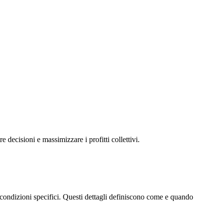
 decisioni e massimizzare i profitti collettivi.
ndizioni specifici. Questi dettagli definiscono come e quando