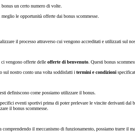
l bonus un certo numero di volte.
 al meglio le opportunità offerte dai bonus scommesse.
lizzare il processo attraverso cui vengono accreditati e utilizzati sul no
 ci vengono offerte delle
offerte di benvenuto
. Questi bonus scommess
o sul nostro conto una volta soddisfatti i
termini e condizioni
specificat
esti definiscono come possiamo utilizzare il bonus.
ifici eventi sportivi prima di poter prelevare le vincite derivanti dal 
zzare il bonus scommesse.
ma comprendendo il meccanismo di funzionamento, possiamo trarre il m