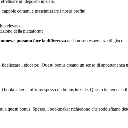
i effettuare un deposito iniziale.
 trappole comuni e massimizzare i nostri profitti.
hio elevato.
tazione della piattaforma.
mmesse possono fare la differenza
nella nostra esperienza di gioco.
e fidelizzare i giocatori. Questi bonus creano un senso di appartenenza 
, i bookmaker ci offrono spesso un bonus iniziale. Questo incrementa il n
ti a questi bonus. Spesso, i bookmaker richiedono che soddisfiamo determ