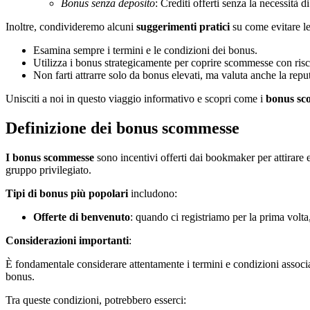
Bonus senza deposito
: Crediti offerti senza la necessità d
Inoltre, condivideremo alcuni
suggerimenti pratici
su come evitare le
Esamina sempre i termini e le condizioni dei bonus.
Utilizza i bonus strategicamente per coprire scommesse con risc
Non farti attrarre solo da bonus elevati, ma valuta anche la repu
Unisciti a noi in questo viaggio informativo e scopri come i
bonus sco
Definizione dei bonus scommesse
I bonus scommesse
sono incentivi offerti dai bookmaker per attirare 
gruppo privilegiato.
Tipi di bonus più popolari
includono:
Offerte di benvenuto
: quando ci registriamo per la prima volta
Considerazioni importanti
:
È fondamentale considerare attentamente i termini e condizioni associa
bonus.
Tra queste condizioni, potrebbero esserci: