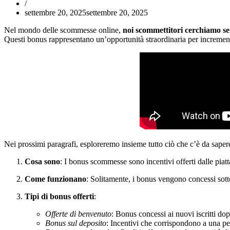
/
settembre 20, 2025
settembre 20, 2025
Nel mondo delle scommesse online,
noi scommettitori cerchiamo se
Questi bonus rappresentano un’opportunità straordinaria per incrementa
Nei prossimi paragrafi, esploreremo insieme tutto ciò che c’è da saper
Cosa sono
: I bonus scommesse sono incentivi offerti dalle piatt
Come funzionano
: Solitamente, i bonus vengono concessi sotto
Tipi di bonus offerti
:
Offerte di benvenuto
: Bonus concessi ai nuovi iscritti dop
Bonus sul deposito
: Incentivi che corrispondono a una pe